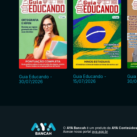
Guia Educando -
Guia
Guia Educando -
15/07/2026
30/0
30/07/2026
O
AYA Bancah
é um produto da
AYA Conteúdo
Acesse nosso portal
aya.app.br