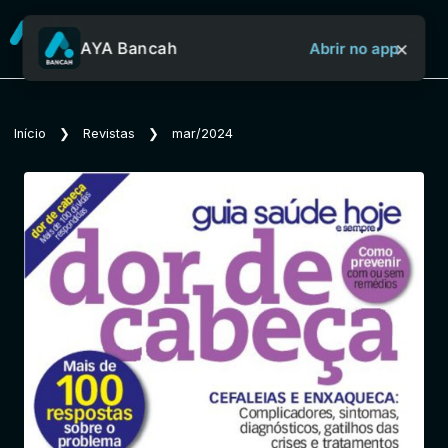
×
AYA Bancah
Abrir no app
Sobre o Aya Bancah
Início
❯
Revistas
❯
mar/2024
Início
Revistas
Jornais
Notícias