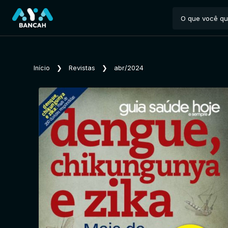
Início
❯
Revistas
❯
abr/2024