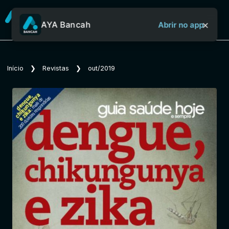
×
AYA Bancah
Abrir no app
Sobre o Aya Bancah
Início
❯
Revistas
❯
out/2019
Início
Revistas
Jornais
Notícias