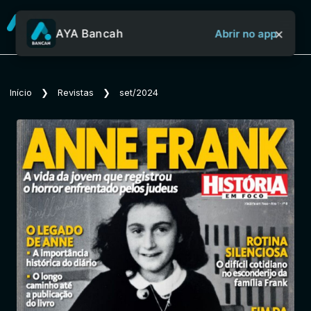
×
AYA Bancah
Abrir no app
Sobre o Aya Bancah
Início
❯
Revistas
❯
set/2024
Início
Revistas
Jornais
Notícias