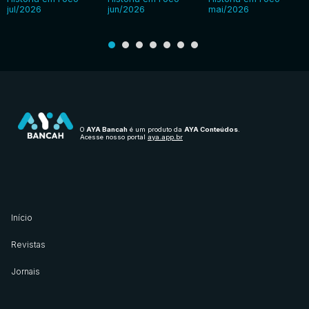
jul/2026
jun/2026
mai/2026
O
AYA Bancah
é um produto da
AYA Conteúdos
.
Acesse nosso portal
aya.app.br
Início
Revistas
Jornais