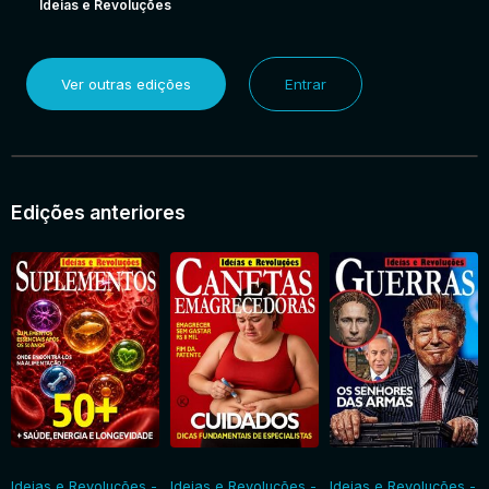
Ideias e Revoluções
Ver outras edições
Entrar
Edições anteriores
Ideias e Revoluções -
Ideias e Revoluções -
Ideias e Revoluções -