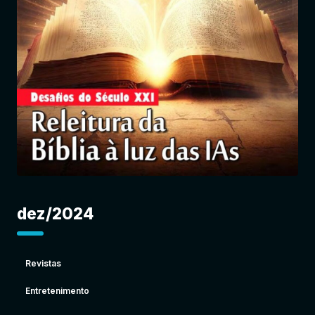
Entrar
dez/2024
Revistas
Entretenimento