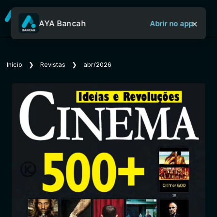
×
AYA Bancah
Abrir no app
Sobre o Aya Bancah
Início
❯
Revistas
❯
abr/2026
Início
Revistas
Jornais
Notícias