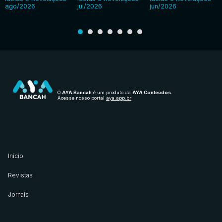
ago/2026
jul/2026
jun/2026
O
AYA Bancah
é um produto da
AYA Conteúdos
.
Acesse nosso portal
aya.app.br
Início
Revistas
Jornais