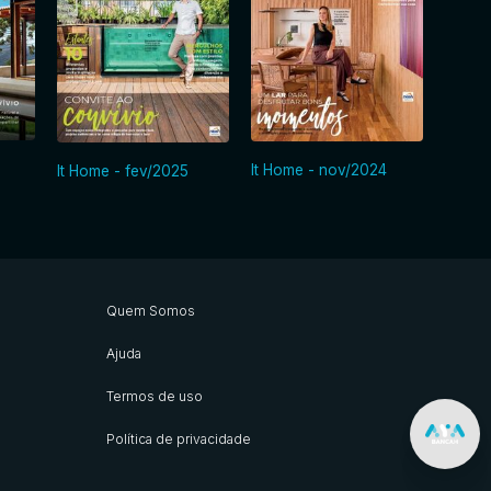
It Hom
It Home - nov/2024
It Home - fev/2025
Quem Somos
Ajuda
Termos de uso
Política de privacidade