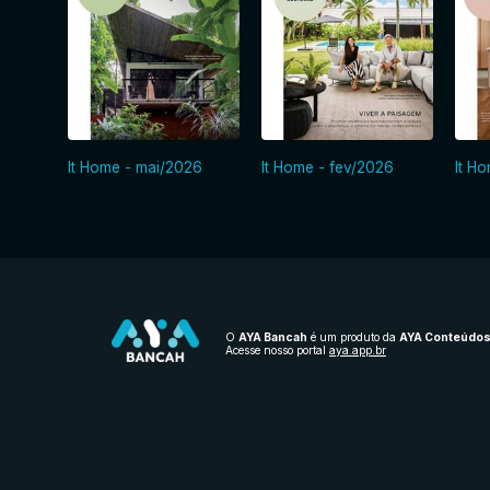
It Home - mai/2026
It Home - fev/2026
It H
O
AYA Bancah
é um produto da
AYA Conteúdo
Acesse nosso portal
aya.app.br