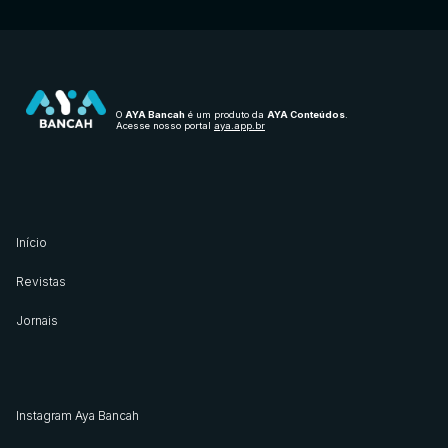
O
AYA Bancah
é um produto da
AYA Conteúdos
.
Acesse nosso portal
aya.app.br
Início
Revistas
Jornais
Instagram Aya Bancah