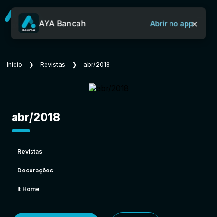
×
AYA Bancah
Abrir no app
Sobre o Aya Bancah
Início
❯
Revistas
❯
abr/2018
Início
abr/2018
Revistas
Revistas
Decorações
Jornais
It Home
Notícias