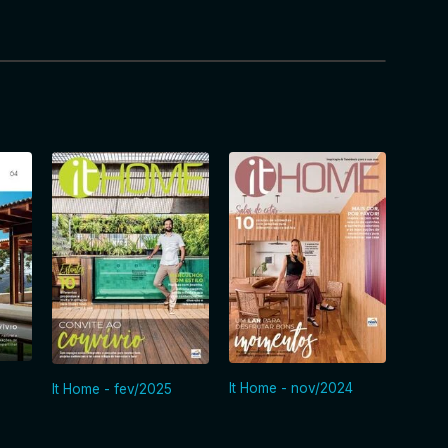
It Hom
It Home - nov/2024
It Home - fev/2025