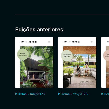
Edições anteriores
It Home - mai/2026
It Home - fev/2026
It H