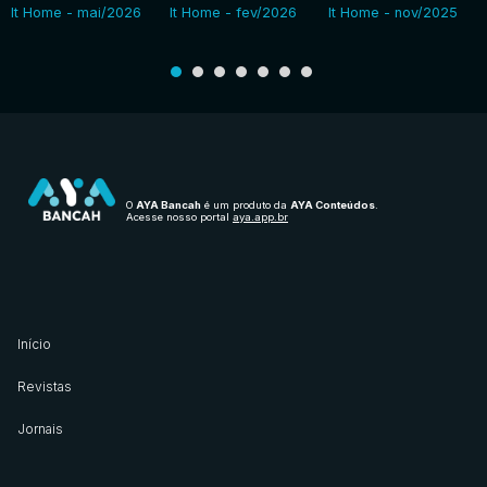
It Home - mai/2026
It Home - fev/2026
It Home - nov/2025
O
AYA Bancah
é um produto da
AYA Conteúdos
.
Acesse nosso portal
aya.app.br
Início
Revistas
Jornais