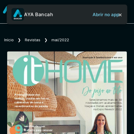
×
AYA Bancah
Abrir no app
Sobre o Aya Bancah
Início
❯
Revistas
❯
mai/2022
Início
Revistas
Jornais
Notícias