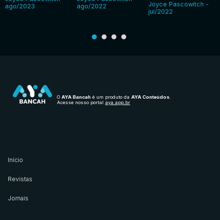
Joyce Pascowitch -
ago/2023
ago/2022
jul/2022
O
AYA Bancah
é um produto da
AYA Conteúdos
.
Acesse nosso portal
aya.app.br
Início
Revistas
Jornais