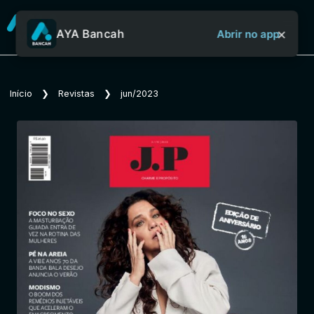
×
AYA Bancah
Abrir no app
Sobre o Aya Bancah
Início
❯
Revistas
❯
jun/2023
Início
Revistas
Jornais
Notícias