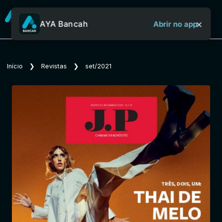
×
AYA Bancah
Abrir no app
Sobre o Aya Bancah
Início
❯
Revistas
❯
set/2021
Início
Revistas
Jornais
Notícias