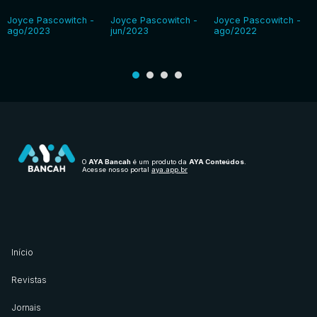
Joyce Pascowitch -
Joyce Pascowitch -
Joyce Pascowitch -
ago/2023
jun/2023
ago/2022
O
AYA Bancah
é um produto da
AYA Conteúdos
.
Acesse nosso portal
aya.app.br
Início
Revistas
Jornais