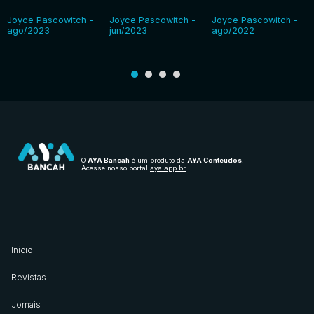
Joyce Pascowitch -
Joyce Pascowitch -
Joyce Pascowitch -
ago/2023
jun/2023
ago/2022
O
AYA Bancah
é um produto da
AYA Conteúdos
.
Acesse nosso portal
aya.app.br
Início
Revistas
Jornais