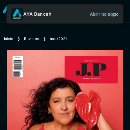
×
AYA Bancah
Abrir no app
Sobre o Aya Bancah
Início
❯
Revistas
❯
mar/2021
Início
Revistas
Jornais
Notícias