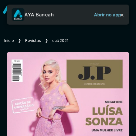
×
AYA Bancah
Abrir no app
Sobre o Aya Bancah
Início
❯
Revistas
❯
out/2021
Início
Revistas
Jornais
Notícias