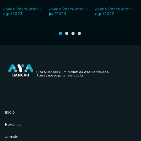
Joyce Pascowitch -
Joyce Pascowitch -
Joyce Pascowitch -
ago/2023
jun/2023
ago/2022
O
AYA Bancah
é um produto da
AYA Conteúdos
.
Acesse nosso portal
aya.app.br
Início
Revistas
Jornais