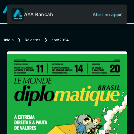
×
AYA Bancah
Abrir no app
Sobre o Aya Bancah
Início
❯
Revistas
❯
nov/2024
Início
Revistas
Jornais
Notícias