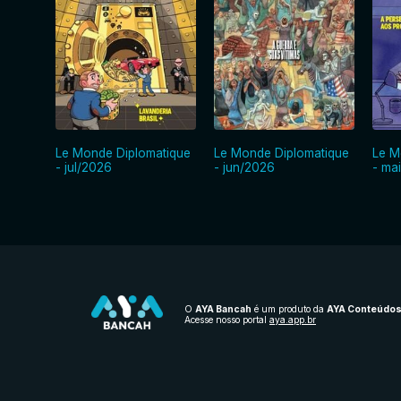
Le Monde Diplomatique
Le Monde Diplomatique
Le M
- jul/2026
- jun/2026
- ma
O
AYA Bancah
é um produto da
AYA Conteúdo
Acesse nosso portal
aya.app.br