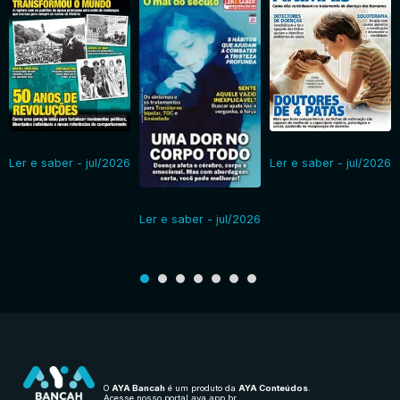
Ler e saber - jul/2026
Ler e saber - jul/2026
Ler e saber - jul/2026
O
AYA Bancah
é um produto da
AYA Conteúdos
.
Acesse nosso portal
aya.app.br