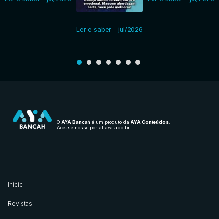
Ler e saber - jul/2026
O
AYA Bancah
é um produto da
AYA Conteúdos
.
Acesse nosso portal
aya.app.br
Início
Revistas