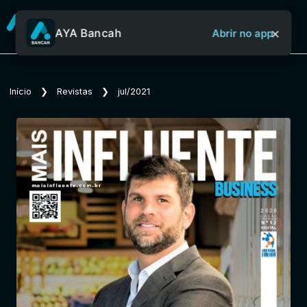
×
AYA Bancah
Abrir no app
Sobre o Aya Bancah
Início
❯
Revistas
❯
jul/2021
Início
Revistas
Jornais
Notícias