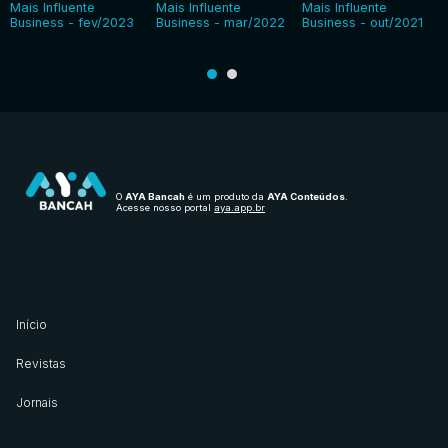
Mais Influente
Mais Influente
Mais Influente
Business - fev/2023
Business - mar/2022
Business - out/2021
O
AYA Bancah
é um produto da
AYA Conteúdos
.
Acesse nosso portal
aya.app.br
Início
Revistas
Jornais