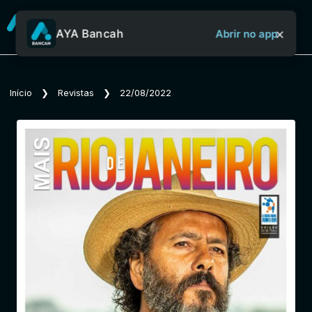
×
AYA Bancah
Abrir no app
Sobre o Aya Bancah
Início
❯
Revistas
❯
22/08/2022
Início
Revistas
Jornais
Notícias