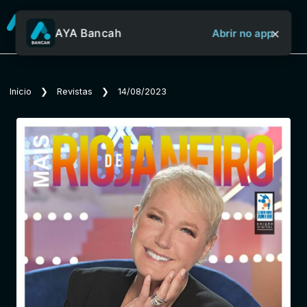
×
AYA Bancah
Abrir no app
Sobre o Aya Bancah
Início
❯
Revistas
❯
14/08/2023
Início
Revistas
Jornais
Notícias