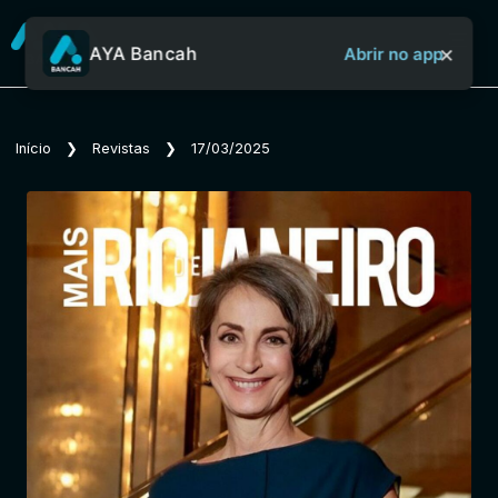
×
AYA Bancah
Abrir no app
Sobre o Aya Bancah
Início
❯
Revistas
❯
17/03/2025
Início
Revistas
Jornais
Notícias