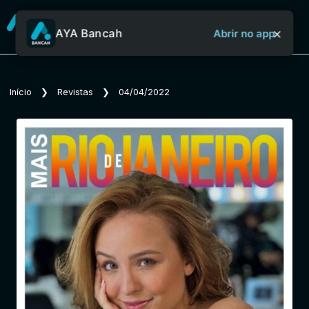
×
AYA Bancah
Abrir no app
Sobre o Aya Bancah
Início
❯
Revistas
❯
04/04/2022
Início
Revistas
Jornais
Notícias