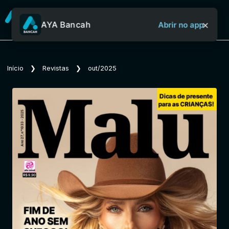
×
AYA Bancah
Abrir no app
Sobre o Aya Bancah
Início
❯
Revistas
❯
out/2025
Início
Revistas
Jornais
Notícias