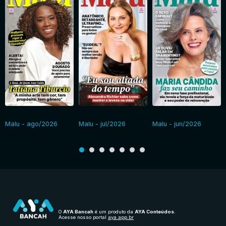
Malu - ago/2026
Malu - jul/2026
Malu - jun/2026
O
AYA Bancah
é um produto da
AYA Conteúdos
.
Acesse nosso portal
aya.app.br