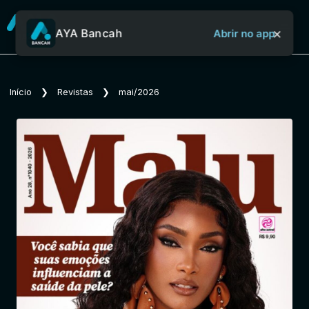
×
AYA Bancah
Abrir no app
Sobre o Aya Bancah
Início
❯
Revistas
❯
mai/2026
Início
Revistas
Jornais
Notícias