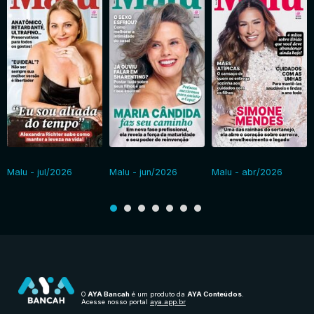
Malu - jul/2026
Malu - jun/2026
Malu - abr/2026
O
AYA Bancah
é um produto da
AYA Conteúdos
.
Acesse nosso portal
aya.app.br