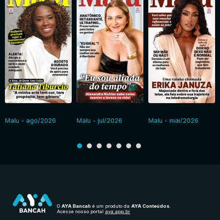
Malu - ago/2026
Malu - jul/2026
Malu - mai/2026
O
AYA Bancah
é um produto da
AYA Conteúdos
.
Acesse nosso portal
aya.app.br