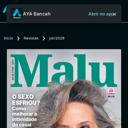
×
AYA Bancah
Abrir no app
Sobre o Aya Bancah
Início
❯
Revistas
❯
jun/2026
Início
Revistas
Jornais
Notícias