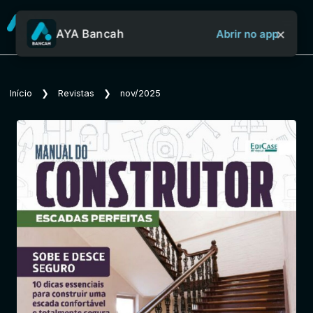
×
AYA Bancah
Abrir no app
Sobre o Aya Bancah
Início
❯
Revistas
❯
nov/2025
Início
Revistas
Jornais
Notícias