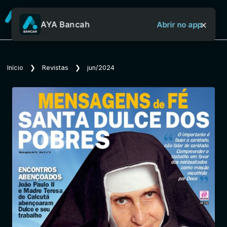
×
AYA Bancah
Abrir no app
Sobre o Aya Bancah
Início
❯
Revistas
❯
jun/2024
Início
Revistas
Jornais
Notícias