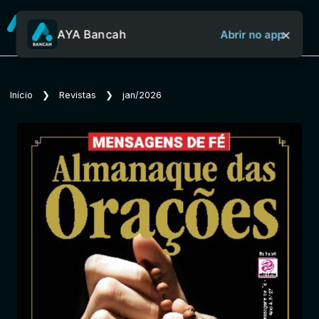
×
AYA Bancah
Abrir no app
Sobre o Aya Bancah
Início
❯
Revistas
❯
jan/2026
Início
Revistas
Jornais
Notícias