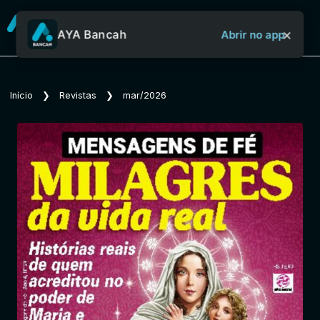
×
AYA Bancah
Abrir no app
Sobre o Aya Bancah
Início
❯
Revistas
❯
mar/2026
Início
Revistas
Jornais
Notícias