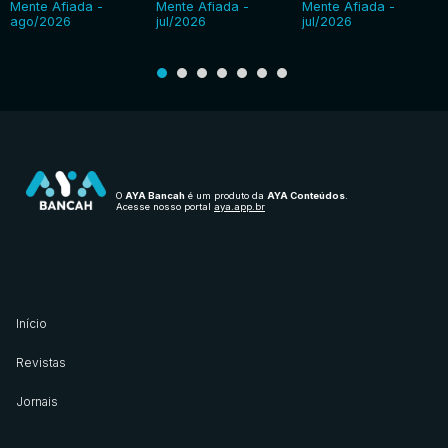
Mente Afiada -
Mente Afiada -
Mente Afiada -
ago/2026
jul/2026
jul/2026
O
AYA Bancah
é um produto da
AYA Conteúdos
.
Acesse nosso portal
aya.app.br
Início
Revistas
Jornais