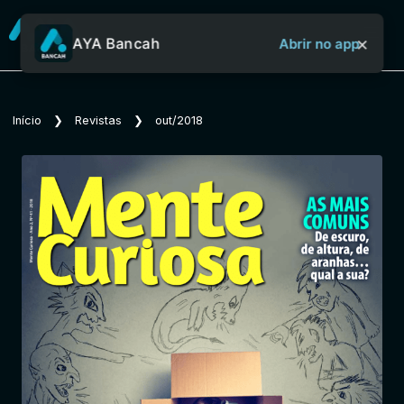
×
AYA Bancah
Abrir no app
Sobre o Aya Bancah
Início
❯
Revistas
❯
out/2018
Início
Revistas
Jornais
Notícias