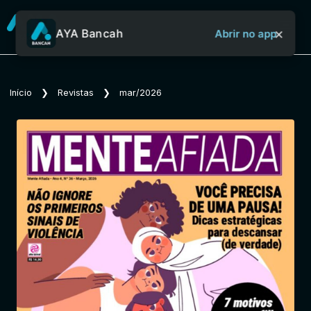
×
AYA Bancah
Abrir no app
Sobre o Aya Bancah
Início
❯
Revistas
❯
mar/2026
Início
Revistas
Jornais
Notícias