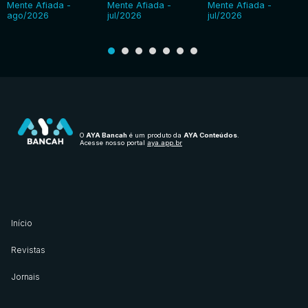
Mente Afiada -
Mente Afiada -
Mente Afiada -
ago/2026
jul/2026
jul/2026
O
AYA Bancah
é um produto da
AYA Conteúdos
.
Acesse nosso portal
aya.app.br
Início
Revistas
Jornais