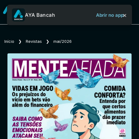
×
AYA Bancah
Abrir no app
Sobre o Aya Bancah
Início
❯
Revistas
❯
mai/2026
Início
Revistas
Jornais
Notícias