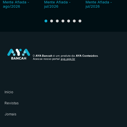
Mente Afiada -
Mente Afiada -
Mente Afiada -
ago/2026
jul/2026
jul/2026
O
AYA Bancah
é um produto da
AYA Conteúdos
.
Acesse nosso portal
aya.app.br
Início
Revistas
Jornais