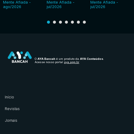
Mente Afiada -
Mente Afiada -
Mente Afiada -
ago/2026
jul/2026
jul/2026
O
AYA Bancah
é um produto da
AYA Conteúdos
.
Acesse nosso portal
aya.app.br
Início
Revistas
Jornais