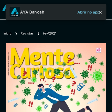
×
AYA Bancah
Abrir no app
Sobre o Aya Bancah
Início
❯
Revistas
❯
fev/2021
Início
Revistas
Jornais
Notícias