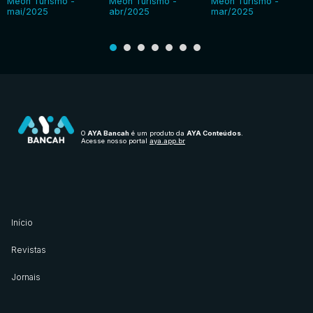
Meon Turismo -
Meon Turismo -
Meon Turismo -
mai/2025
abr/2025
mar/2025
O
AYA Bancah
é um produto da
AYA Conteúdos
.
Acesse nosso portal
aya.app.br
Início
Revistas
Jornais