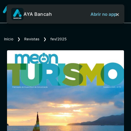
×
AYA Bancah
Abrir no app
Sobre o Aya Bancah
Início
❯
Revistas
❯
fev/2025
Início
Revistas
Jornais
Notícias