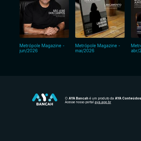
Metrópole Magazine -
Metrópole Magazine -
Metr
jun/2026
mai/2026
abr/
O
AYA Bancah
é um produto da
AYA Conteúdo
Acesse nosso portal
aya.app.br