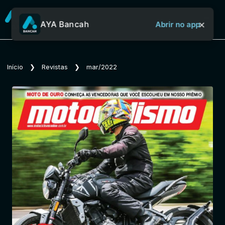
×
AYA Bancah
Abrir no app
Sobre o Aya Bancah
Início
❯
Revistas
❯
mar/2022
Início
Revistas
Jornais
Notícias