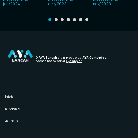
jan/2024
dez/2023
nov/2023
O
AYA Bancah
é um produto da
AYA Conteúdos
.
Acesse nosso portal
aya.app.br
Início
Revistas
Jornais