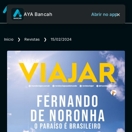
×
AYA Bancah
Abrir no app
Sobre o Aya Bancah
Início
❯
Revistas
❯
15/02/2024
Início
Revistas
Jornais
Notícias