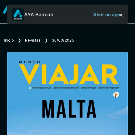
×
AYA Bancah
Abrir no app
Sobre o Aya Bancah
Início
❯
Revistas
❯
30/03/2025
Início
Revistas
Jornais
Notícias