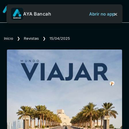
×
AYA Bancah
Abrir no app
Sobre o Aya Bancah
Início
❯
Revistas
❯
15/04/2025
Início
Revistas
Jornais
Notícias