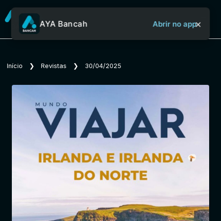
×
AYA Bancah
Abrir no app
Sobre o Aya Bancah
Início
❯
Revistas
❯
30/04/2025
Início
Revistas
Jornais
Notícias