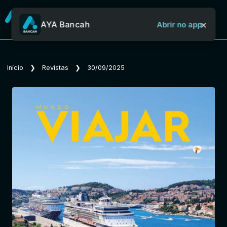
×
AYA Bancah
Abrir no app
Sobre o Aya Bancah
Início
❯
Revistas
❯
30/09/2025
Início
Revistas
Jornais
Notícias