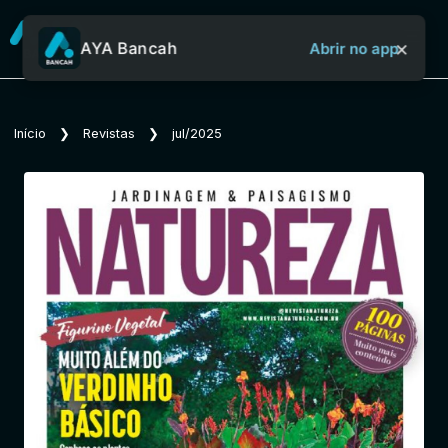
×
AYA Bancah
Abrir no app
Sobre o Aya Bancah
Início
❯
Revistas
❯
jul/2025
Início
Revistas
Jornais
Notícias