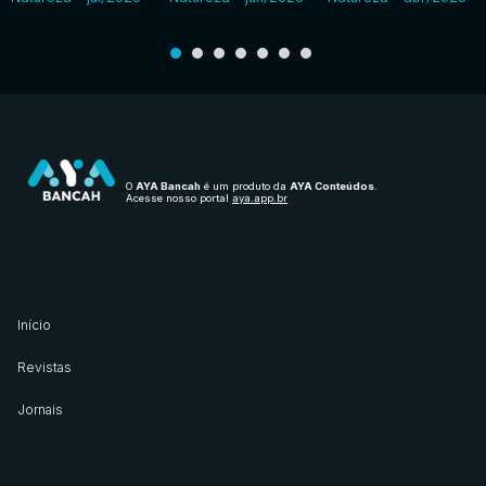
O
AYA Bancah
é um produto da
AYA Conteúdos
.
Acesse nosso portal
aya.app.br
Início
Revistas
Jornais