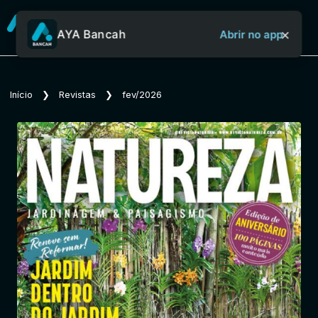
×
AYA Bancah
Abrir no app
Sobre o Aya Bancah
Início
❯
Revistas
❯
fev/2026
Início
Revistas
Jornais
Notícias