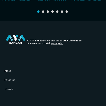
O
AYA Bancah
é um produto da
AYA Conteúdos
.
Acesse nosso portal
aya.app.br
Início
Revistas
Jornais