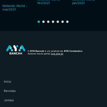
fev/2021
jan/2021
Nintendo World -
mai/2021
O
AYA Bancah
é um produto da
AYA Conteúdos
.
Acesse nosso portal
aya.app.br
Início
Revistas
Jornais