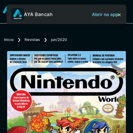
×
AYA Bancah
Abrir no app
Sobre o Aya Bancah
Início
❯
Revistas
❯
jun/2020
Início
Revistas
Jornais
Notícias