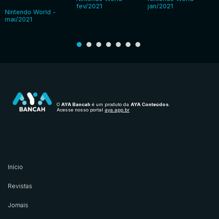
fev/2021
jan/2021
Nintendo World -
mai/2021
O
AYA Bancah
é um produto da
AYA Conteúdos
.
Acesse nosso portal
aya.app.br
Início
Revistas
Jornais