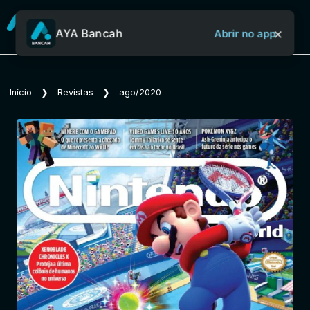
×
AYA Bancah
Abrir no app
Sobre o Aya Bancah
Início
❯
Revistas
❯
ago/2020
Início
Revistas
Jornais
Notícias