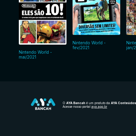
Nintendo World -
Nint
fev/2021
jan/
Nintendo World -
mai/2021
O
AYA Bancah
é um produto da
AYA Conteúdo
Acesse nosso portal
aya.app.br