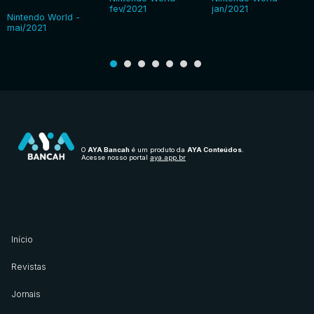
fev/2021
jan/2021
Nintendo World -
mai/2021
O
AYA Bancah
é um produto da
AYA Conteúdos
.
Acesse nosso portal
aya.app.br
Início
Revistas
Jornais