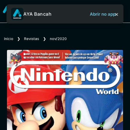
×
AYA Bancah
Abrir no app
Sobre o Aya Bancah
Início
❯
Revistas
❯
nov/2020
Início
Revistas
Jornais
Notícias