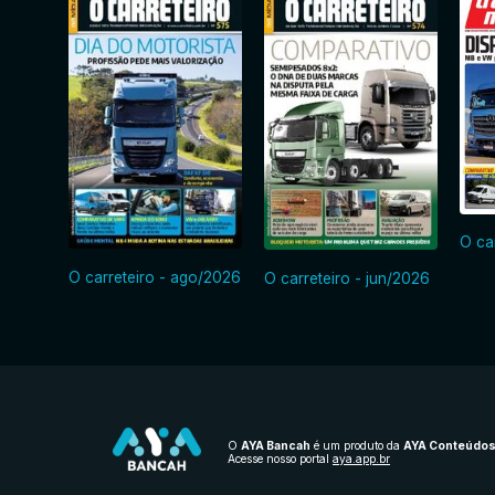
O ca
O carreteiro - ago/2026
O carreteiro - jun/2026
O
AYA Bancah
é um produto da
AYA Conteúdo
Acesse nosso portal
aya.app.br